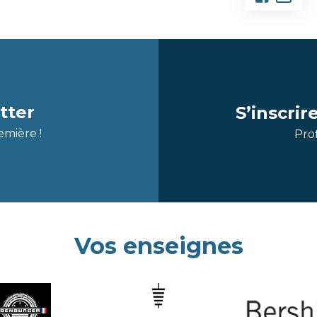
tter
S’inscri
emière !
Prof
Vos enseignes