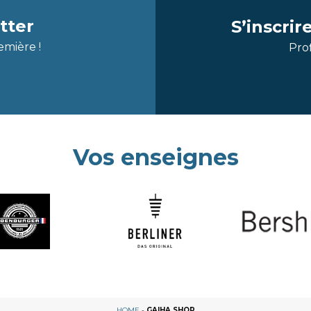
tter
S’inscri
emière !
Prof
Vos enseignes
HOME
-
GAIHA SHOP