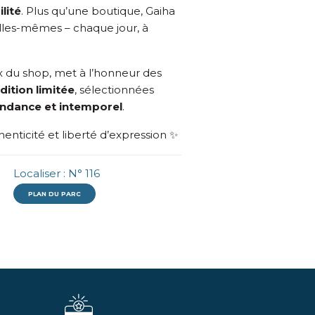
ilité
. Plus qu’une boutique, Gaiha
lles-mêmes – chaque jour, à
x du shop, met à l’honneur des
dition limitée
, sélectionnées
tendance et intemporel
.
enticité et liberté d’expression ✨
Localiser : N° 116
PLAN DU PARC