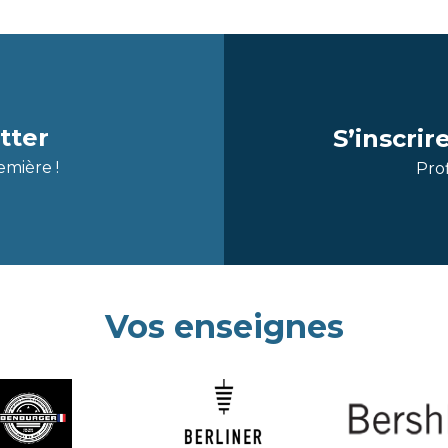
tter
S’inscri
emière !
Prof
Vos enseignes