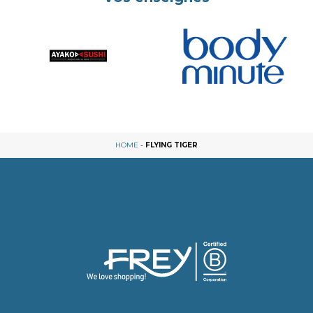
HOME
-
FLYING TIGER