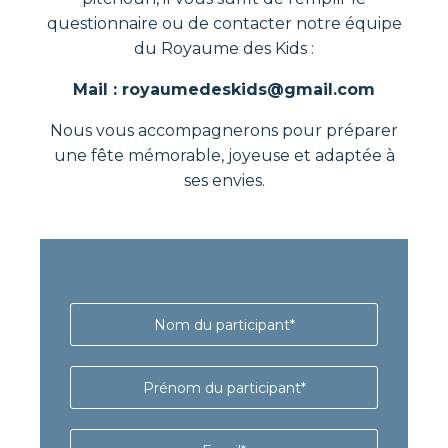
questionnaire ou de contacter notre équipe
du Royaume des Kids :
Mail : royaumedeskids@gmail.com
Nous vous accompagnerons pour préparer
une fête mémorable, joyeuse et adaptée à
ses envies.
N
o
m
d
P
u
r
p
é
a
n
E
r