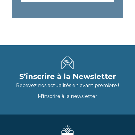
r
e
e
a
d
t
i
e
t
r
c
e
e
o
r
*
n
f
i
d
e
n
t
i
S’inscrire à la Newsletter
a
l
Recevez nos actualités en avant première !
i
t
M'inscrire à la newsletter
é
*