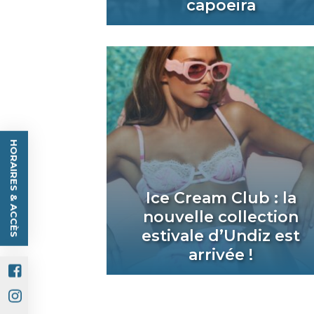
capoeira
HORAIRES & ACCÈS
Ice Cream Club : la
nouvelle collection
estivale d’Undiz est
arrivée !