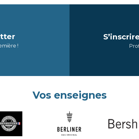
tter
S’inscri
emière !
Prof
Vos enseignes